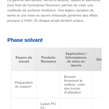
La gamme des teintes, vernis et lasures, laques et peintures
pour bois de l'entreprise Remmers permet de créer une
multitude de surfaces tendance. Une légère variation de
teinte et une mise en œuvre artisanale génèrent des effets
presque à l'infini. Et chaque projet devient unique...
Phase solvant
Application /
Etapes de
Produits
Informations
Séchag
travail
Remmers
de mise en
œuvre
Brosser
fortement le
Préparation
mélèze, créer
du support
des traces
d'utilisation
Laque PU
CL-