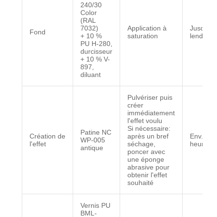
240/30
Color
(RAL
7032)
Application à
Jusqu'a
Fond
+ 10 %
saturation
lendema
PU H-280,
durcisseur
+ 10 % V-
897,
diluant
Pulvériser puis
créer
immédiatement
l'effet voulu
Si nécessaire:
Patine NC
Création de
après un bref
Env. 1
WP-005
l'effet
séchage,
heure
antique
poncer avec
une éponge
abrasive pour
obtenir l'effet
souhaité
Vernis PU
BML-