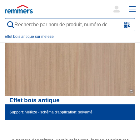
open
ope
search
mai
QR-
form
nav
Code
Effet bois antique sur mélèze
oder
Barc
scan
©
Effet bois antique
Support: Mélèze - schéma d'application: solvanté