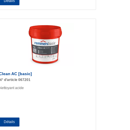
Détails
Clean AC [basic]
N° d’article 067201
Nettoyant acide
Détails