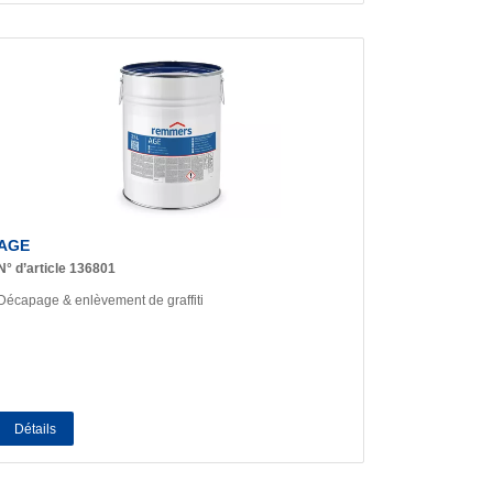
AGE
N° d’article 136801
Décapage & enlèvement de graffiti
Détails