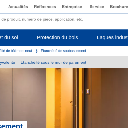
Actualités
Références
Entreprise
Service
Brochure
t du sol
Protection du bois
Laques indust
ité de bâtiment neuf
Etanchéité de soubassement
lyvalente
Etanchéité sous le mur de parement
sement