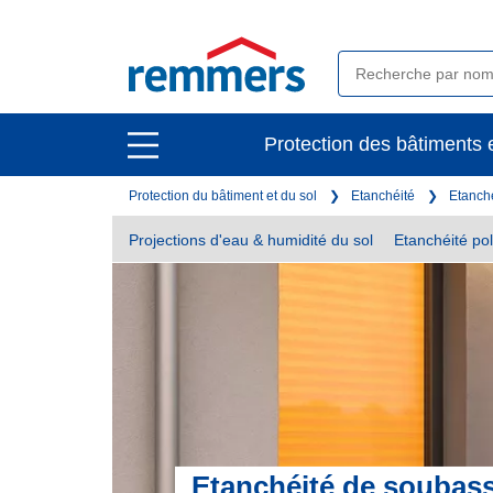
open
Protection des bâtiments e
open
main
main
navigation
Protection du bâtiment et du sol
Etanchéité
Etanché
navigation
Projections d'eau & humidité du sol
Etanchéité po
Etanchéité de soubas