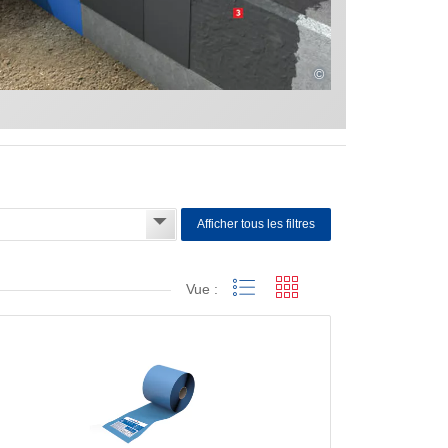
©
Afficher tous les filtres
Vue :