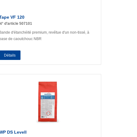
Tape VF 120
N° d’article 507101
Bande d'étanchéité premium, revêtue d'un non-tissé, à
base de caoutchouc NBR
Détails
WP DS Levell