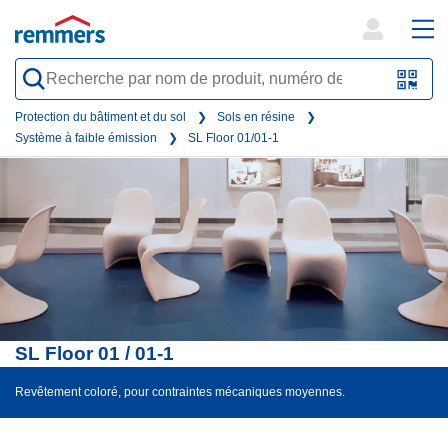
open
ope
search
mai
QR-
form
nav
Code
Protection du bâtiment et du sol
Sols en résine
Système à faible émission
SL Floor 01/01-1
oder
Barc
scan
SL Floor 01 / 01-1
Revêtement coloré, pour contraintes mécaniques moyennes.