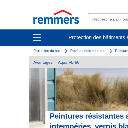
open
Protection des bâtiments e
open
main
main
navigation
Protection du bois
Revêtements pour bois
Peinture
navigation
Avantages
Aqua VL-66
Peintures résistantes 
intempéries, vernis bl