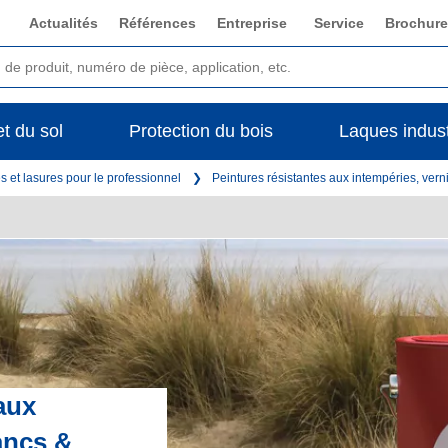
Actualités
Références
Entreprise
Service
Brochure
t du sol
Protection du bois
Laques indust
s et lasures pour le professionnel
Peintures résistantes aux intempéries, vern
aux
ancs &