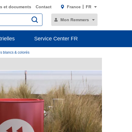
s et documents
Contact
France
FR
Mon Remmers
rielles
Service Center FR
is blancs & colorés