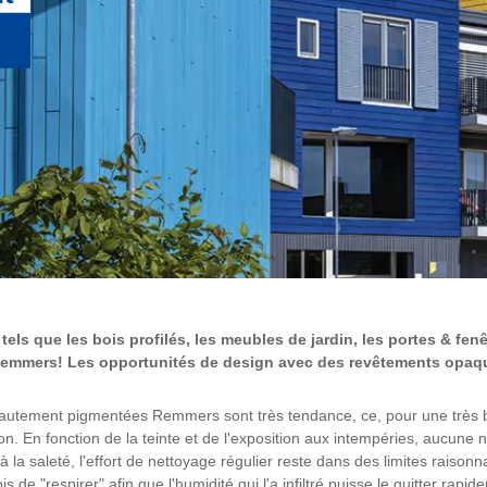
tels que les bois profilés, les meubles de jardin, les portes & fe
Remmers! Les opportunités de design avec des revêtements opaques
hautement pigmentées Remmers sont très tendance, ce, pour une très bon
on. En fonction de la teinte et de l'exposition aux intempéries, aucune 
à la saleté, l'effort de nettoyage régulier reste dans des limites raison
e "respirer" afin que l'humidité qui l'a infiltré puisse le quitter rapi