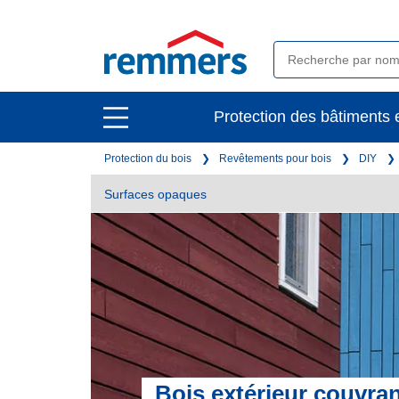
open
Protection des bâtiments e
open
main
main
navigation
Protection du bois
Revêtements pour bois
DIY
navigation
Surfaces opaques
Bois extérieur couvra