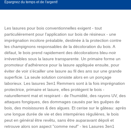
Epargnez du temps et de l'argent!
Les lasures pour bois conventionnelles exigent - tout
particulièrement pour l'application sur bois de résineux - une
imprégnation incolore préalable, destinée à la protection contre
les champignons responsables de la décoloration du bois. A
défaut, le bois prend rapidement des décolorations bleu-noir
irréversibles sous la lasure transparente. Un primaire forme un
promoteur d'adhérence pour la lasure appliquée ensuite, pour
éviter de voir s'écailler une lasure au fil des ans sur une grande
superficie. La seule solution consiste alors en un ponçage
laborieux. Les lasures 3en1 Remmers sont à la fois imprégnation
protectrice, primaire et lasure, elles protègent le bois -
naturellement mat et respirant - de l'humidité, des rayons UV, des
attaques fongiques, des dommages causés par les guêpes de
bois, des moisissures & des algues. Et cerise sur le gâteau: après
une longue durée de vie et des intempéries régulières, le bois
peut en général être revêtu, sans être auparavant dépoli et
retrouve alors son aspect "comme neuf" - les Lasures 3en1