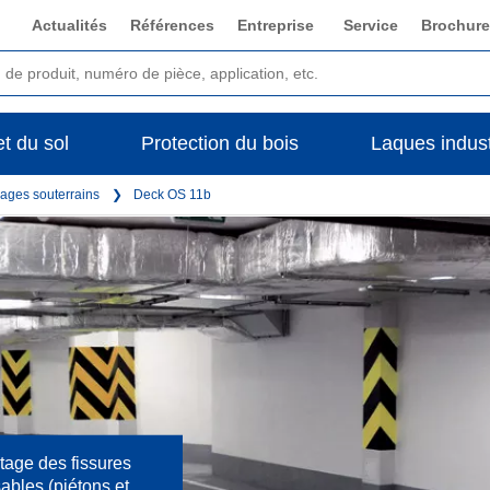
Actualités
Références
Entreprise
Service
Brochure
t du sol
Protection du bois
Laques indust
ages souterrains
Deck OS 11b
tage des fissures
sables (piétons et