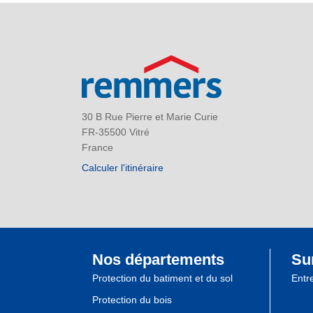
30 B Rue Pierre et Marie Curie
FR-35500 Vitré
France
Calculer l'itinéraire
Nos départements
Su
Protection du batiment et du sol
Entr
Protection du bois