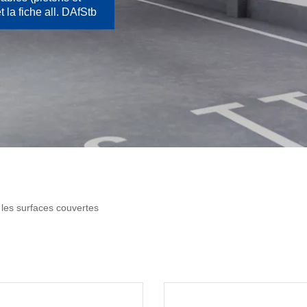
 la fiche all. DAfStb
les surfaces couvertes