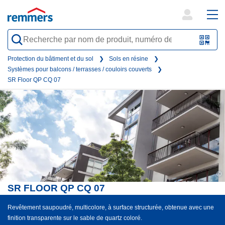
open
ope
search
mai
QR-
form
nav
Code
Protection du bâtiment et du sol
Sols en résine
Systèmes pour balcons / terrasses / couloirs couverts
oder
SR Floor QP CQ 07
Barc
scan
©
SR FLOOR QP CQ 07
Revêtement saupoudré, multicolore, à surface structurée, obtenue avec une
finition transparente sur le sable de quartz coloré.