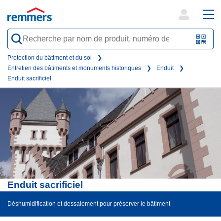
open
ope
search
mai
QR-
form
nav
Code
Protection du bâtiment et du sol
Entretien des bâtiments et monuments historiques
Enduit
oder
Enduit sacrificiel
Barc
scan
Enduit sacrificiel
Déshumidification et dessalement pour préserver le bâtiment