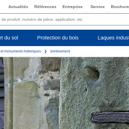
Actualités
Références
Entreprise
Service
Brochure
t du sol
Protection du bois
Laques indust
s et monuments historiques
Jointoiement