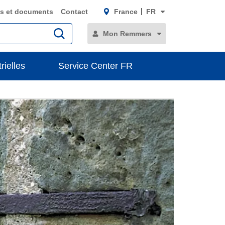
s et documents
Contact
France
FR
Mon Remmers
rielles
Service Center FR