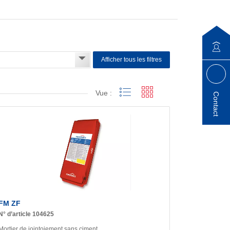
Afficher tous les filtres
Vue :
Contact
FM ZF
N° d’article 104625
Mortier de jointoiement sans ciment