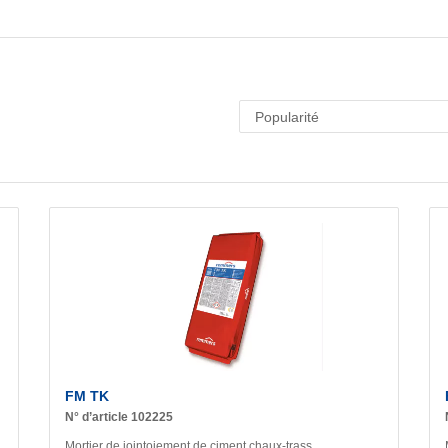
FM TK
N° d’article 102225
Mortier de jointoiement de ciment chaux-trass