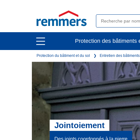
open
Protection des bâtiments e
open
main
main
navigation
Protection du bâtiment et du sol
Entretien des bâtiment
navigation
Jointoiement
Des joints coordonnés à la pierre