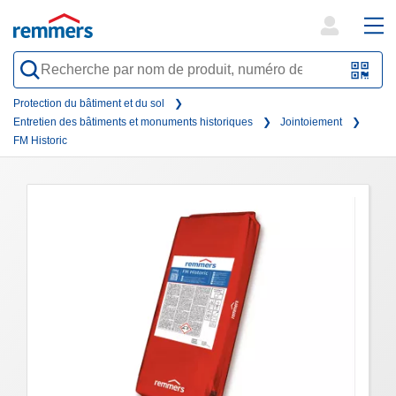
open
ope
search
mai
QR-
form
nav
Code
Protection du bâtiment et du sol
Entretien des bâtiments et monuments historiques
Jointoiement
oder
FM Historic
Barc
scan