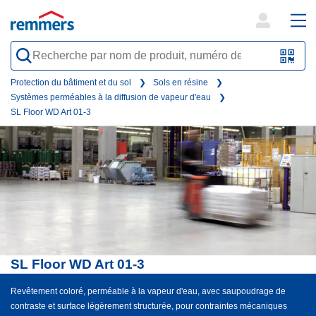
open
ope
search
mai
QR-
form
nav
Code
Protection du bâtiment et du sol
Sols en résine
Systèmes perméables à la diffusion de vapeur d'eau
oder
SL Floor WD Art 01-3
Barc
scan
SL Floor WD Art 01-3
Revêtement coloré, perméable à la vapeur d'eau, avec saupoudrage de
contraste et surface légèrement structurée, pour contraintes mécaniques