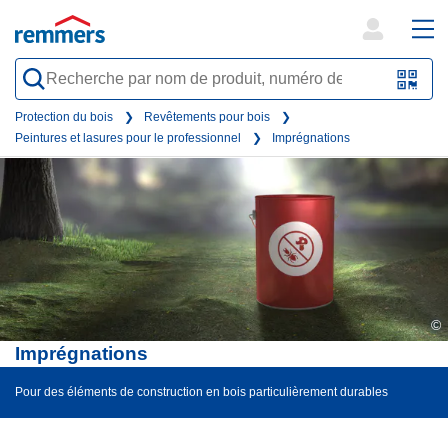
open
ope
search
mai
QR-
form
nav
Code
Protection du bois
Revêtements pour bois
Peintures et lasures pour le professionnel
Imprégnations
oder
Barc
scan
©
Imprégnations
Pour des éléments de construction en bois particulièrement durables