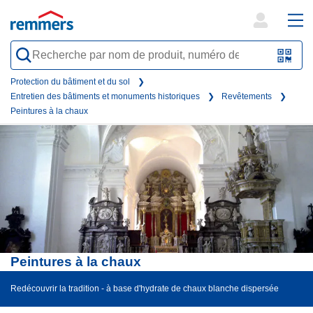
open
ope
search
mai
QR-
form
nav
Code
Protection du bâtiment et du sol
Entretien des bâtiments et monuments historiques
Revêtements
oder
Peintures à la chaux
Barc
scan
Peintures à la chaux
Redécouvrir la tradition - à base d'hydrate de chaux blanche dispersée