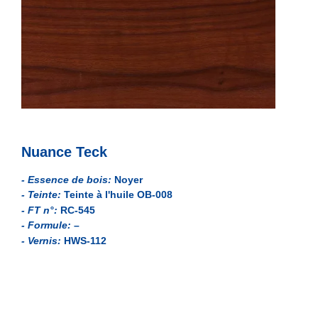
Nuance Teck
- Essence de bois:
Noyer
- Teinte:
Teinte à l'huile OB-008
- FT n°:
RC-545
- Formule:
–
- Vernis:
HWS-112