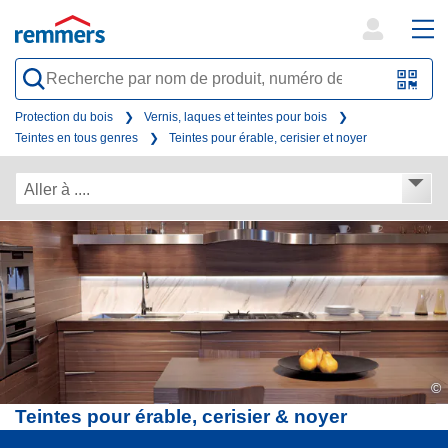
open
ope
search
mai
QR-
form
nav
Code
Protection du bois
Vernis, laques et teintes pour bois
Teintes en tous genres
Teintes pour érable, cerisier et noyer
oder
Barc
Aller à ....
scan
©
Teintes pour érable, cerisier & noyer