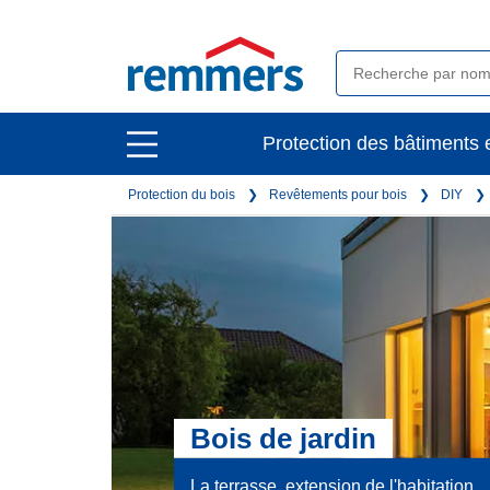
open
Protection des bâtiments e
open
main
main
navigation
Protection du bois
Revêtements pour bois
DIY
navigation
Bois de jardin
La terrasse, extension de l'habitation