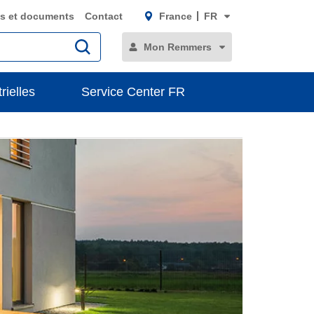
s et documents
Contact
France
FR
Mon Remmers
rielles
Service Center FR