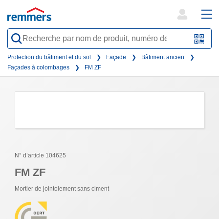
open
ope
search
mai
QR-
form
nav
Code
Protection du bâtiment et du sol
Façade
Bâtiment ancien
Façades à colombages
FM ZF
oder
Barc
scan
N° d’article 104625
FM ZF
Mortier de jointoiement sans ciment