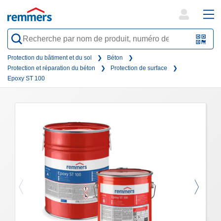
open
ope
search
mai
QR-
form
nav
Code
Protection du bâtiment et du sol
Béton
Protection et réparation du béton
Protection de surface
oder
Epoxy ST 100
Barc
scan