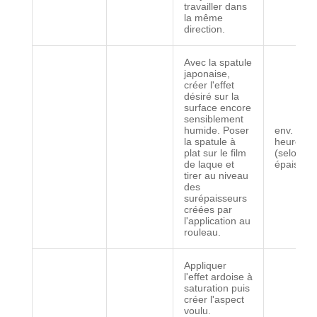
travailler dans
la même
direction.
Avec la spatule
japonaise,
créer l'effet
désiré sur la
surface encore
sensiblement
humide. Poser
env. 4 à 
la spatule à
heures
plat sur le film
(selon
de laque et
épaisseu
tirer au niveau
des
surépaisseurs
créées par
l'application au
rouleau.
Appliquer
l'effet ardoise à
saturation puis
créer l'aspect
voulu.