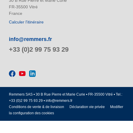
30 B Rue Pierre et Marie Curie
FR-35500 Vitré
France
Calculer l'itinéraire
info@remmers.fr
+33 (0)2 99 75 93 29
Remmers SAS • 30 B Rue Pierre et Marie Curie • FR-35500 Vitré • Tel.:
+33 (0)2 99 75 93 29 •
info@remmers.fr
Conditions de vente & de livraison
Déclaration vie privée
Modifier
la configuration des cookies