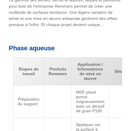
La gamme des teintes, vernis et lasures, laques et peintures
pour bois de l'entreprise Remmers permet de créer une
multitude de surfaces tendance. Une légère variation de
teinte et une mise en œuvre artisanale génèrent des effets
presque à l'infini. Et chaque projet devient unique...
Phase aqueuse
Application /
Etapes de
Produits
Informations
Séchag
travail
Remmers
de mise en
œuvre
MDF plaxé
poncé
Préparation
soigneusement
du support
avec un abrasif
de grain P180
Appliquer sur
la surface à