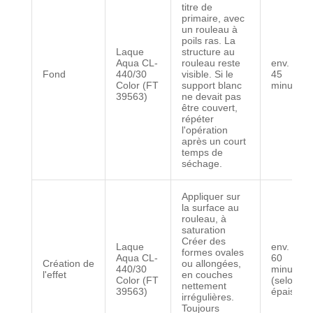
titre de
primaire, avec
un rouleau à
poils ras. La
Laque
structure au
Aqua CL-
rouleau reste
env. 30 -
Fond
440/30
visible. Si le
45
Color (FT
support blanc
minutes
39563)
ne devait pas
être couvert,
répéter
l'opération
après un court
temps de
séchage.
Appliquer sur
la surface au
rouleau, à
saturation
Créer des
Laque
env. 30 -
formes ovales
Aqua CL-
60
Création de
ou allongées,
440/30
minutes
l'effet
en couches
Color (FT
(selon
nettement
39563)
épaisseu
irrégulières.
Toujours