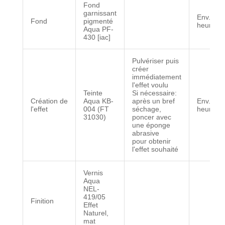
Fond
garnissant
Env. 2
Fond
pigmenté
heures
Aqua PF-
430 [iac]
Pulvériser puis
créer
immédiatement
l'effet voulu
Teinte
Si nécessaire:
Création de
Aqua KB-
après un bref
Env. 1
l'effet
004 (FT
séchage,
heure
31030)
poncer avec
une éponge
abrasive
pour obtenir
l'effet souhaité
Vernis
Aqua
NEL-
419/05
Finition
Effet
Naturel,
mat