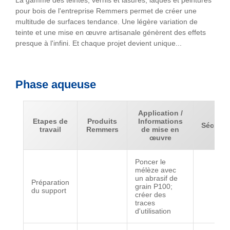
La gamme des teintes, vernis et lasures, laques et peintures
pour bois de l'entreprise Remmers permet de créer une
multitude de surfaces tendance. Une légère variation de
teinte et une mise en œuvre artisanale génèrent des effets
presque à l'infini. Et chaque projet devient unique...
Phase aqueuse
Application /
Etapes de
Produits
Informations
Séchag
travail
Remmers
de mise en
œuvre
Poncer le
mélèze avec
un abrasif de
Préparation
grain P100;
du support
créer des
traces
d'utilisation