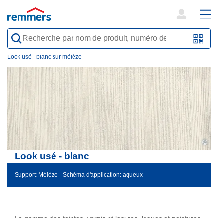
open
ope
search
mai
QR-
form
nav
Code
Look usé - blanc sur mélèze
oder
Barc
scan
©
Look usé - blanc
Support: Mélèze - Schéma d'application: aqueux