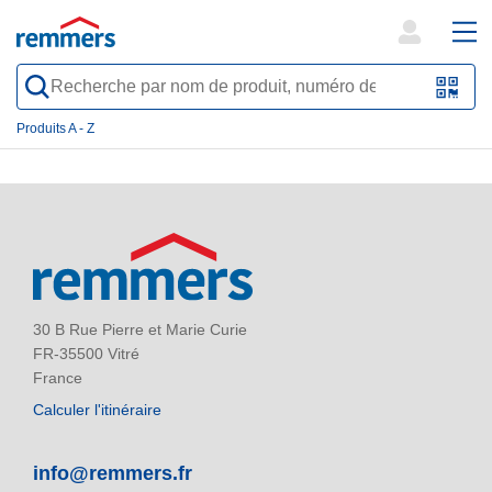
open
ope
search
mai
QR-
form
nav
Code
Produits A - Z
oder
Barc
scan
30 B Rue Pierre et Marie Curie
FR-35500 Vitré
France
Calculer l'itinéraire
info@remmers.fr