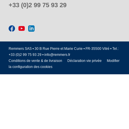
+33 (0)2 99 75 93 29
Remmers SAS • 30 B Rue Pierre et Marie Curie • FR-35500 Vitré • Tel.:
+33 (0)2 99 75 93 29 •
info@remmers.fr
Conditions de vente & de livraison
Déclaration vie privée
Modifier
la configuration des cookies