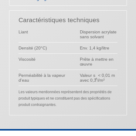
Caractéristiques techniques
Liant
Dispersion acrylate
sans solvant
Densité (20°C)
Env. 1,4 kg/litre
Viscosité
Prête à mettre en
œuvre
Perméabilité à la vapeur
Valeur s
< 0,01 m
d
d'eau
avec 0,3 l/m²
Les valeurs mentionnées représentent des propriétés de
produit typiques et ne constituent pas des spécifications
produit contraignantes.