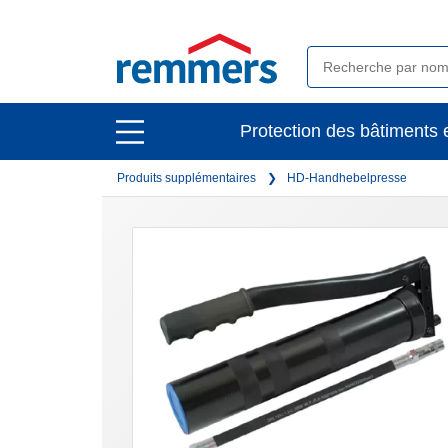
open
Protection des bâtiments e
open
main
main
navigation
Produits supplémentaires
HD-Handhebelpresse
navigation