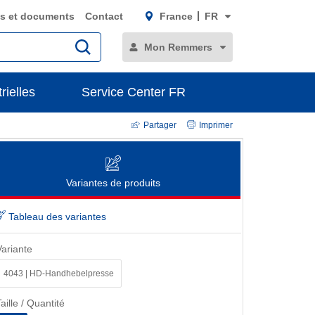
s et documents
Contact
France
FR
Mon Remmers
rielles
Service Center FR
Partager
Imprimer
Variantes de produits
Tableau des variantes
Variante
4043 | HD-Handhebelpresse
aille / Quantité