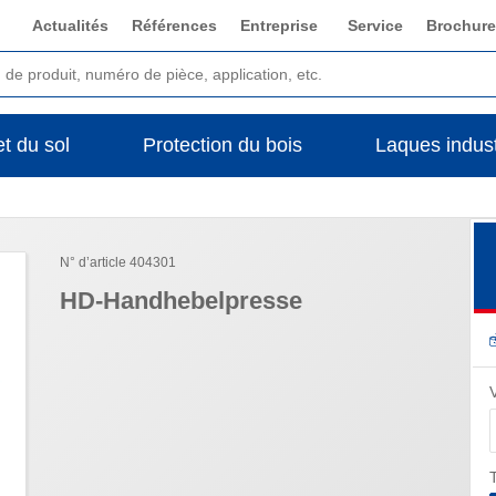
Actualités
Références
Entreprise
Service
Brochure
t du sol
Protection du bois
Laques indust
N° d’article 404301
HD-Handhebelpresse
T