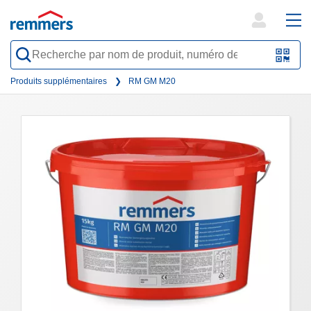
open
ope
search
mai
QR-
form
nav
Code
Produits supplémentaires
RM GM M20
oder
Barc
scan