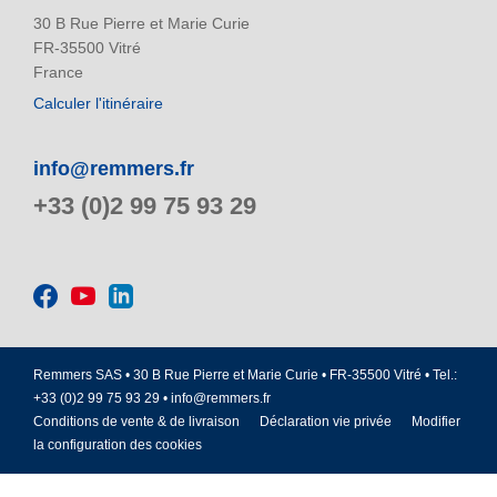
30 B Rue Pierre et Marie Curie
FR-35500 Vitré
France
Calculer l'itinéraire
info@remmers.fr
+33 (0)2 99 75 93 29
Remmers SAS • 30 B Rue Pierre et Marie Curie • FR-35500 Vitré • Tel.:
+33 (0)2 99 75 93 29 •
info@remmers.fr
Conditions de vente & de livraison
Déclaration vie privée
Modifier
la configuration des cookies