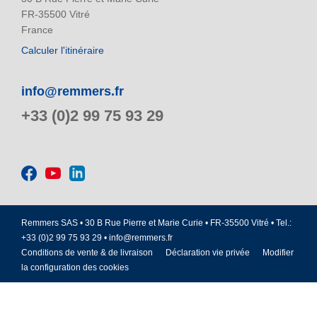
FR-35500 Vitré
France
Calculer l'itinéraire
info@remmers.fr
+33 (0)2 99 75 93 29
Remmers SAS • 30 B Rue Pierre et Marie Curie • FR-35500 Vitré • Tel.:
+33 (0)2 99 75 93 29 •
info@remmers.fr
Conditions de vente & de livraison
Déclaration vie privée
Modifier
la configuration des cookies