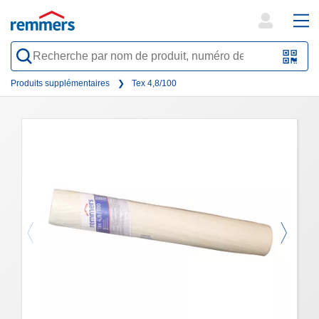
open
ope
search
mai
QR-
form
nav
Code
Produits supplémentaires
Tex 4,8/100
oder
Barc
scan