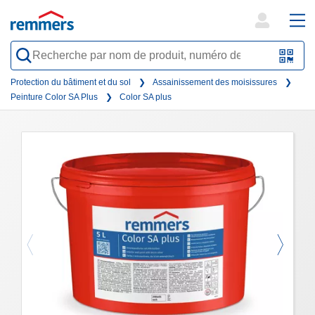
open
ope
search
mai
QR-
form
nav
Code
Protection du bâtiment et du sol
Assainissement des moisissures
Peinture Color SA Plus
Color SA plus
oder
Barc
scan