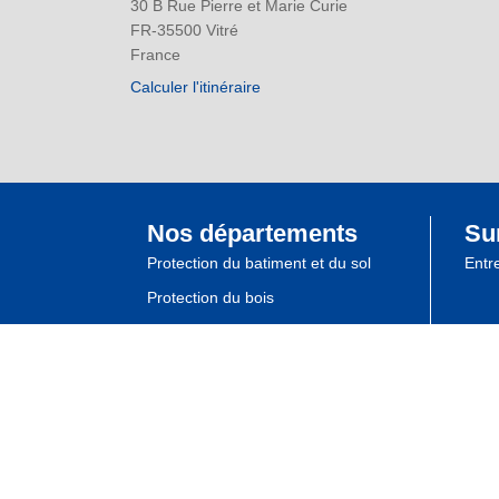
30 B Rue Pierre et Marie Curie
FR-35500 Vitré
France
Calculer l'itinéraire
Nos départements
Su
Protection du batiment et du sol
Entr
Protection du bois
Laques industrielles
Remmers SAS • 30 B Rue Pierre et Marie Curie • FR-35500 Vit
Conditions de vente & de livraison
Déclaration vie privée