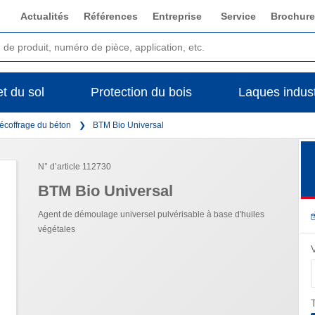
Actualités
Références
Entreprise
Service
Brochure
t du sol
Protection du bois
Laques indust
écoffrage du béton
BTM Bio Universal
N° d’article 112730
BTM Bio Universal
Agent de démoulage universel pulvérisable à base d'huiles
végétales
T