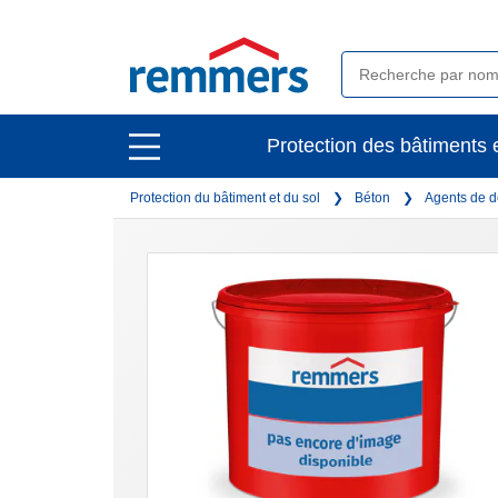
open
Protection des bâtiments e
open
main
main
navigation
Protection du bâtiment et du sol
Béton
Agents de d
navigation