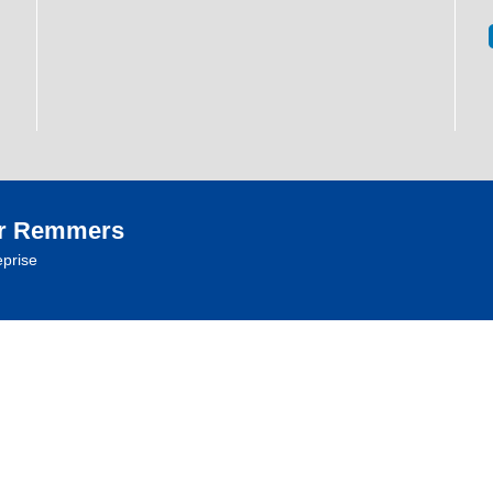
r Remmers
eprise
ré • Tel.: +33 (0)2 99 75 93 29 •
info@remmers.fr
Modifier la configuration des cookies