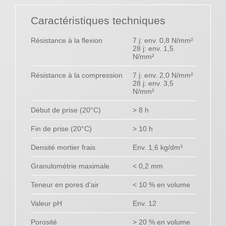
Caractéristiques techniques
Résistance à la flexion
7 j: env. 0,8 N/mm²
28 j: env. 1,5
N/mm²
Résistance à la compression
7 j: env. 2,0 N/mm²
28 j: env. 3,5
N/mm²
Début de prise (20°C)
> 8 h
Fin de prise (20°C)
> 10 h
Densité mortier frais
Env. 1,6 kg/dm³
Granulométrie maximale
< 0,2 mm
Teneur en pores d'air
< 10 % en volume
Valeur pH
Env. 12
Porosité
> 20 % en volume