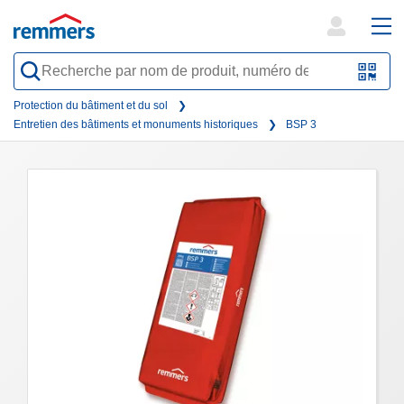
open
ope
search
mai
QR-
form
nav
Code
Protection du bâtiment et du sol
Entretien des bâtiments et monuments historiques
BSP 3
oder
Barc
scan