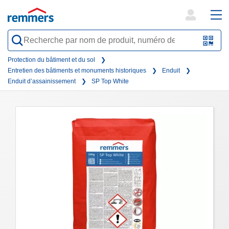
open
ope
search
mai
QR-
form
nav
Code
Protection du bâtiment et du sol
Entretien des bâtiments et monuments historiques
Enduit
oder
Enduit d’assainissement
SP Top White
Barc
scan