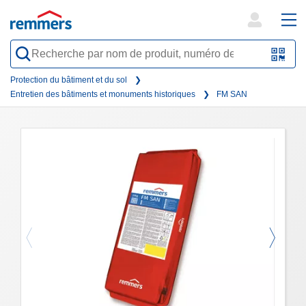
open
ope
search
mai
QR-
form
nav
Code
Protection du bâtiment et du sol
Entretien des bâtiments et monuments historiques
FM SAN
oder
Barc
scan