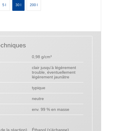
5 l
30 l
200 l
echniques
0,98 g/cm³
clair jusqu'à légèrement
trouble, éventuellement
légèrement jaunâtre
typique
neutre
env. 99 % en masse
de la réaction)
Éthanol (s'échappe)