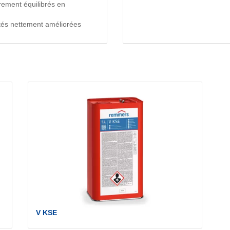
èrement équilibrés en
étés nettement améliorées
V KSE