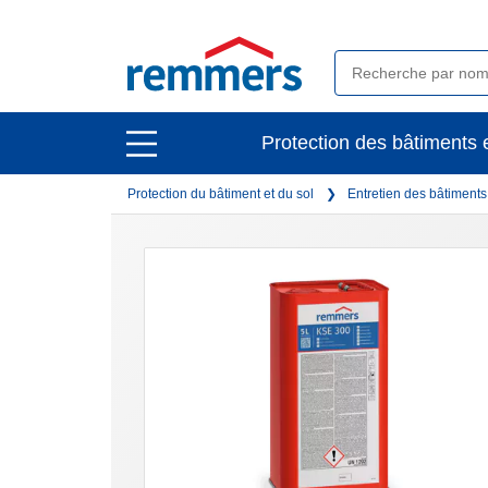
open
Protection des bâtiments e
open
main
main
navigation
Protection du bâtiment et du sol
Entretien des bâtiment
navigation