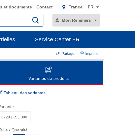
s et documents
Contact
France
FR
Mon Remmers
rielles
Service Center FR
Partager
Imprimer
Variantes de produits
Tableau des variantes
Variante
0720 | KSE 300
aille / Quantité