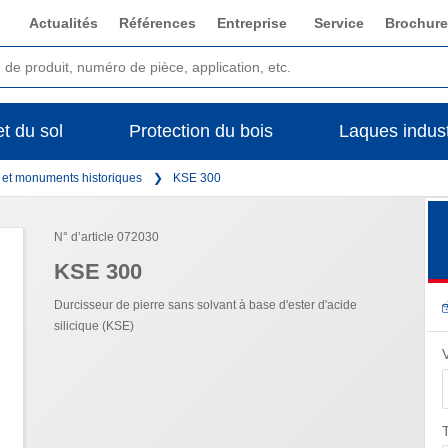
Actualités
Références
Entreprise
Service
Brochure
t du sol
Protection du bois
Laques indust
s et monuments historiques
KSE 300
N° d’article 072030
KSE 300
Durcisseur de pierre sans solvant à base d'ester d'acide
silicique (KSE)
T