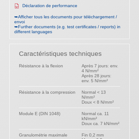
Déclaration de performance
➥Afficher tous les documents pour téléchargement /
envoi
➥Further documents (e.g. test certificates / reports) in
different languages
Caractéristiques techniques
Résistance à la flexion
Après 7 jours: env.
4 N/mm²
Après 28 jours:
env. 5 N/mm²
Résistance à la compression
Normal < 13
N/mm²
Doux < 8 N/mm²
Module E (DIN 1048)
Normal ca. 11
kN/mm²
Doux ca. 7 kN/mm²
Granulométrie maximale
Fin 0,2 mm