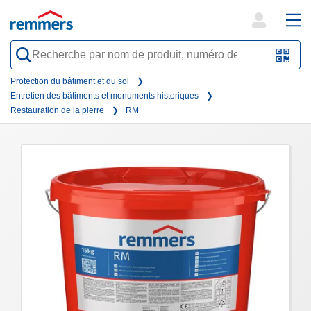
open
ope
search
mai
QR-
form
nav
Code
Protection du bâtiment et du sol
Entretien des bâtiments et monuments historiques
oder
Restauration de la pierre
RM
Barc
scan