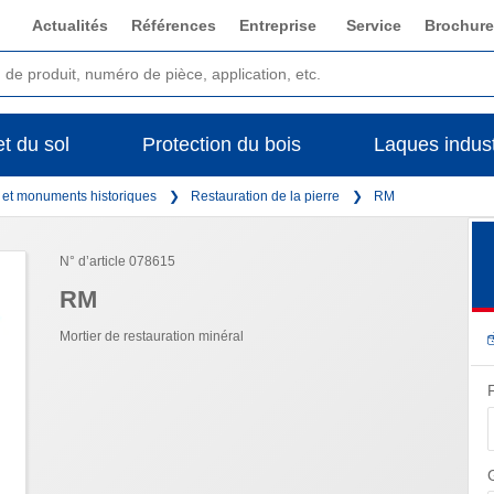
Actualités
Références
Entreprise
Service
Brochure
t du sol
Protection du bois
Laques indust
s et monuments historiques
Restauration de la pierre
RM
N° d’article 078615
RM
Mortier de restauration minéral