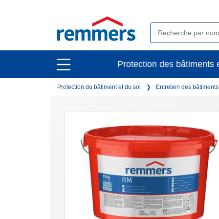
open
Protection des bâtiments e
open
main
main
navigation
Protection du bâtiment et du sol
Entretien des bâtiment
navigation