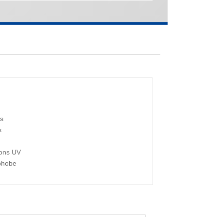
es
s
yons UV
phobe