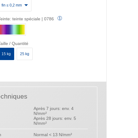
fin ≤ 0,2 mm
Teinte:
teinte spéciale | 0786
aille / Quantité
15 kg
25 kg
echniques
Après 7 jours: env. 4
N/mm²
Après 28 jours: env. 5
N/mm²
n
Normal < 13 N/mm²