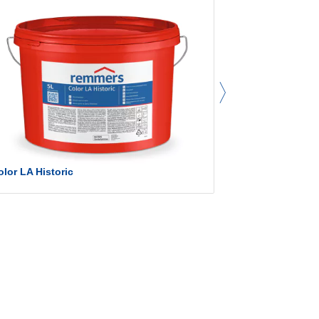
olor LA Historic
ZM HF [basic]