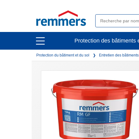
open
Protection des bâtiments e
open
main
main
navigation
Protection du bâtiment et du sol
Entretien des bâtiment
navigation