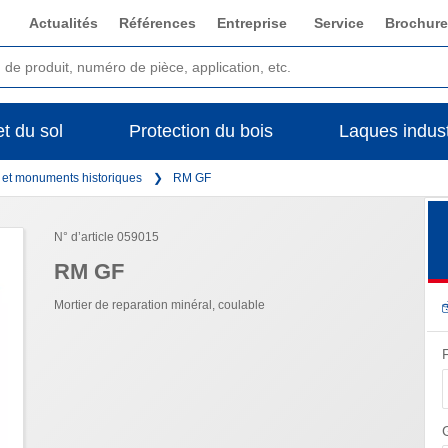
Actualités
Références
Entreprise
Service
Brochure
t du sol
Protection du bois
Laques indust
s et monuments historiques
RM GF
N° d’article 059015
RM GF
Mortier de reparation minéral, coulable