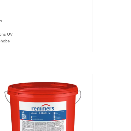
es
yons UV
phobe