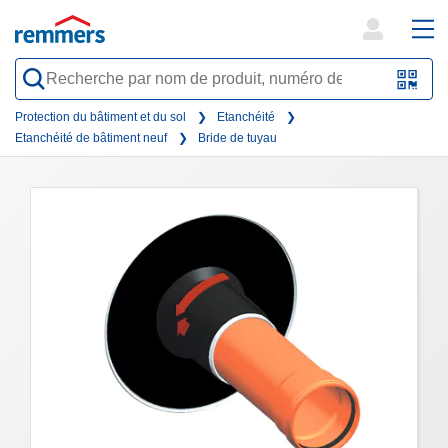
open
ope
search
mai
QR-
form
nav
Code
Protection du bâtiment et du sol
Etanchéité
Etanchéité de bâtiment neuf
Bride de tuyau
oder
Barc
scan