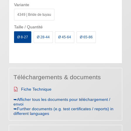
Variante
4349 | Bride de tuyau
Taille / Quantité
Ø 8-27
Ø 28-44
Ø 45-64
Ø 65-86
Téléchargements & documents
Fiche Technique
➥Afficher tous les documents pour téléchargement /
envoi
➥Further documents (e.g. test certificates / reports) in
different languages