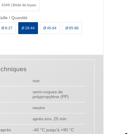
4349 | Bride de tuyau
aille / Quantité
Ø 8-27
Ø 28-44
Ø 45-64
Ø 65-86
echniques
noir
semi-coques de
polypropylène (PP)
neutre
après env. 25 min
 après
-40 °C jusqu'à +90 °C