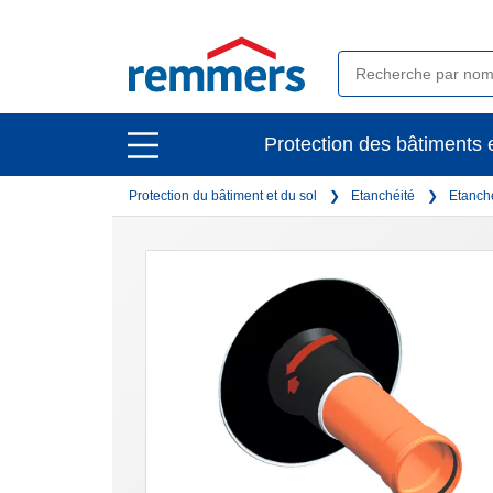
open
Protection des bâtiments e
open
main
main
navigation
Protection du bâtiment et du sol
Etanchéité
Etanché
navigation