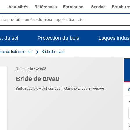
Actualités
Références
Entreprise
Service
Brochure
t du sol
Protection du bois
Laques indust
ité de bâtiment neuf
Bride de tuyau
N° d’article 434902
Bride de tuyau
Bride spéciale + adhésif pour l'étanchéité des traversées