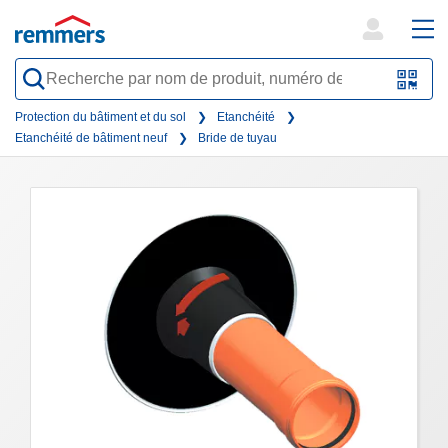
open
ope
search
mai
QR-
form
nav
Code
Protection du bâtiment et du sol
Etanchéité
Etanchéité de bâtiment neuf
Bride de tuyau
oder
Barc
scan