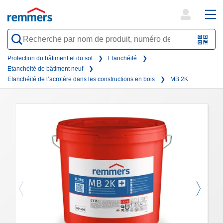
open
ope
search
mai
QR-
form
nav
Code
Protection du bâtiment et du sol
Etanchéité
Etanchéité de bâtiment neuf
oder
Etanchéité de l’acrotère dans les constructions en bois
MB 2K
Barc
scan