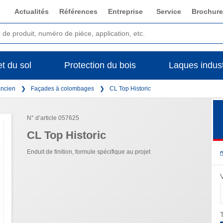
Actualités
Références
Entreprise
Service
Brochure
t du sol
Protection du bois
Laques indust
ancien
Façades à colombages
CL Top Historic
N° d’article 057625
CL Top Historic
Enduit de finition, formule spécifique au projet
T