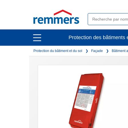
open
Protection des bâtiments e
open
main
main
navigation
Protection du bâtiment et du sol
Façade
Bâtiment 
navigation