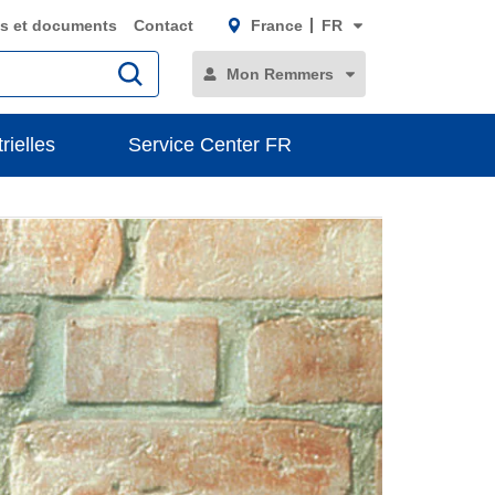
s et documents
Contact
France
FR
Mon Remmers
rielles
Service Center FR