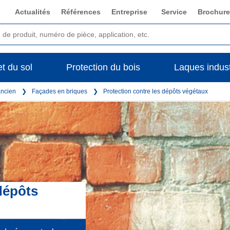
Actualités
Références
Entreprise
Service
Brochure
t du sol
Protection du bois
Laques indust
ancien
Façades en briques
Protection contre les dépôts végétaux
dépôts