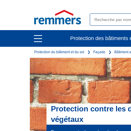
open
Protection des bâtiments e
open
main
main
navigation
Protection du bâtiment et du sol
Façade
Bâtiment 
navigation
Protection contre les 
végétaux