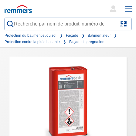
open
ope
search
mai
QR-
form
nav
Code
Protection du bâtiment et du sol
Façade
Bâtiment neuf
Protection contre la pluie battante
Façade Impregnation
oder
Barc
scan