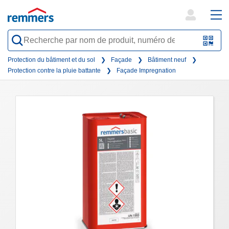
open
ope
search
mai
QR-
form
nav
Code
Protection du bâtiment et du sol
Façade
Bâtiment neuf
Protection contre la pluie battante
Façade Impregnation
oder
Barc
scan