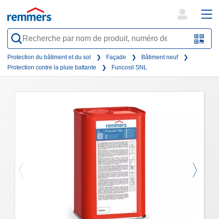
open
ope
search
mai
QR-
form
nav
Code
Protection du bâtiment et du sol
Façade
Bâtiment neuf
Protection contre la pluie battante
Funcosil SNL
oder
Barc
scan