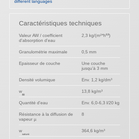
different languages
Caractéristiques techniques
Valeur AW / coefficient
2,3 kg/(m²*h
)
0,5
d'absorption d'eau
Granulométrie maximale
0,5 mm
Epaisseur de couche
Une couche
jusqu'à 3 mm
Densité volumique
Env. 1,2 kg/dm³
w
13,8 kg/m³
80
Quantité d'eau
Env. 6,0-6,3 l/20 kg
Résistance à la diffusion de
8
vapeur µ
w
364,6 kg/m³
saturé