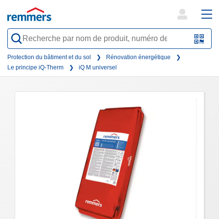
open
ope
search
mai
QR-
form
nav
Code
Protection du bâtiment et du sol
Rénovation énergétique
Le principe iQ-Therm
iQ M universel
oder
Barc
scan