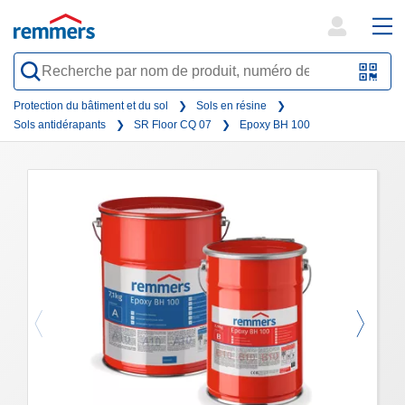
open
ope
search
mai
QR-
form
nav
Code
Protection du bâtiment et du sol
Sols en résine
Sols antidérapants
SR Floor CQ 07
Epoxy BH 100
oder
Barc
scan