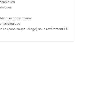
mécaniques
himiques
phénol ni nonyl phénol
 physiologique
imaire (sans saupoudrage) sous revêtement PU