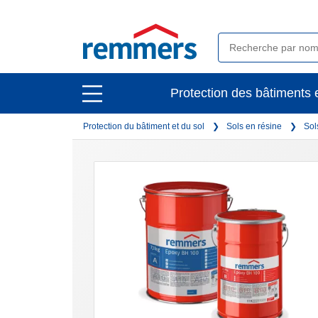
open
Protection des bâtiments e
open
main
main
navigation
Protection du bâtiment et du sol
Sols en résine
Sol
navigation