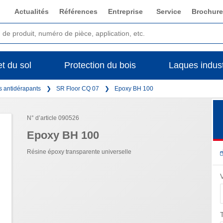
Actualités
Références
Entreprise
Service
Brochure
t du sol
Protection du bois
Laques indust
s antidérapants
SR Floor CQ 07
Epoxy BH 100
N° d’article 090526
Epoxy BH 100
Résine époxy transparente universelle
T