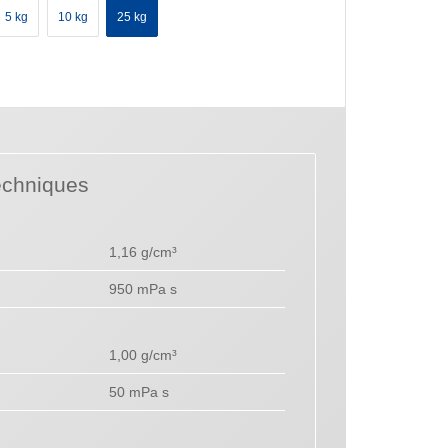
5 kg
10 kg
25 kg
echniques
1,16 g/cm³
950 mPa s
1,00 g/cm³
50 mPa s