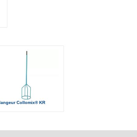
langeur Collomix® KR