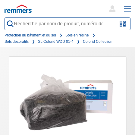
open
ope
search
mai
QR-
form
nav
Code
Protection du bâtiment et du sol
Sols en résine
Sols décoratifs
SL Colorid WDD 01-4
Colorid Collection
oder
Barc
scan