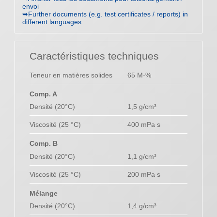
envoi
➥Further documents (e.g. test certificates / reports) in
different languages
Caractéristiques techniques
Teneur en matières solides
65 M-%
Comp. A
Densité (20°C)
1,5 g/cm³
Viscosité (25 °C)
400 mPa s
Comp. B
Densité (20°C)
1,1 g/cm³
Viscosité (25 °C)
200 mPa s
Mélange
Densité (20°C)
1,4 g/cm³