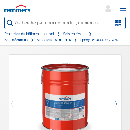
open
ope
search
mai
QR-
form
nav
Code
Protection du bâtiment et du sol
Sols en résine
Sols décoratifs
SL Colorid WDD 01-4
Epoxy BS 3000 SG New
oder
Barc
scan