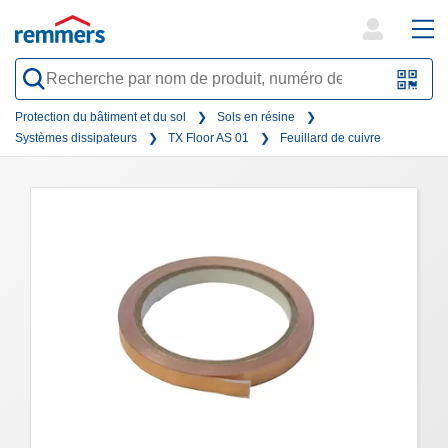
open
ope
search
mai
QR-
form
nav
Code
Protection du bâtiment et du sol
Sols en résine
Systèmes dissipateurs
TX Floor AS 01
Feuillard de cuivre
oder
Barc
scan